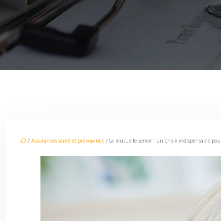
/
Assurances santé et prévoyance
/ La mutuelle senior : un choix indispensable pour