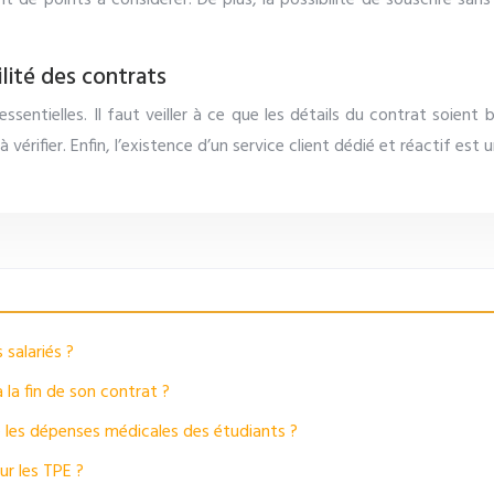
t de points à considérer. De plus, la possibilité de souscrire san
ilité des contrats
sentielles. Il faut veiller à ce que les détails du contrat soient bi
 vérifier. Enfin, l’existence d’un service client dédié et réactif est 
 salariés ?
 la fin de son contrat ?
e les dépenses médicales des étudiants ?
ur les TPE ?